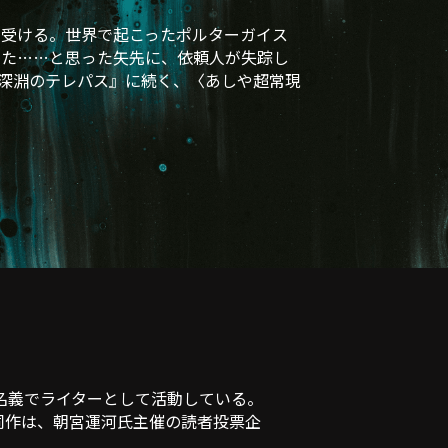
受ける。世界で起こったポルターガイス
した……と思った矢先に、依頼人が失踪し
た『深淵のテレパス』に続く、〈あしや超常現
條名義でライターとして活動している。
同作は、朝宮運河氏主催の読者投票企