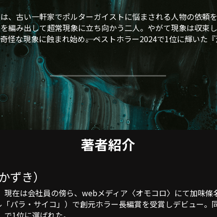
太は、古い一軒家でポルターガイストに悩まされる人物の依頼を
策を編み出して超常現象に立ち向かう二人。やがて現象は収束
怪な現象に蝕まれ始め――。ベストホラー2024で1位に輝い
著者紹介
かずき）
卒。現在は会社員の傍ら、webメディア〈オモコロ〉にて加味
ル「パラ・サイコ」）で創元ホラー長編賞を受賞しデビュー。
」で1位に選ばれた。