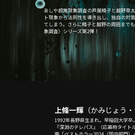
あしや超常現象調査の芦屋晴子と越野草
ト現象から法則性を導き出し、独自の対
てしまう。さらに晴子と越野の周囲までも奇
象調査〉シリーズ第2弾！
上條一輝
（かみじょう・
1992年長野県生まれ。早稲田大学
『深淵のテレパス』（応募時タイト
画「ベストホラー2024（国内部門）