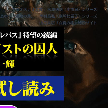
］』
学園ミステリ大賞
米澤穂信〈小市民〉シリーズ
良ゆう『流浪の月』
今村昌弘〈剣崎比留子〉シリーズ
山口未桜『白魔の檻』特設サイト