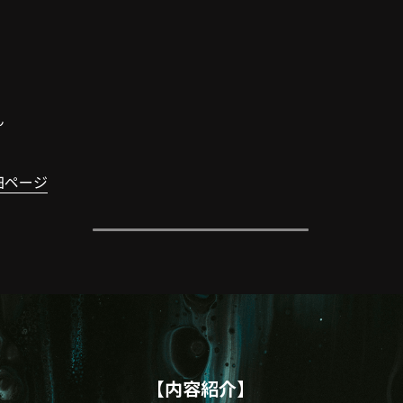
ん
。
細ページ
【内容紹介】