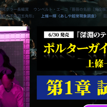
創元ホラー長編賞
ウンベルト・エーコ『薔薇の名前［完全版
徳郎『不等辺五角形』
上條一輝〈あしや超常現象調査〉
凪