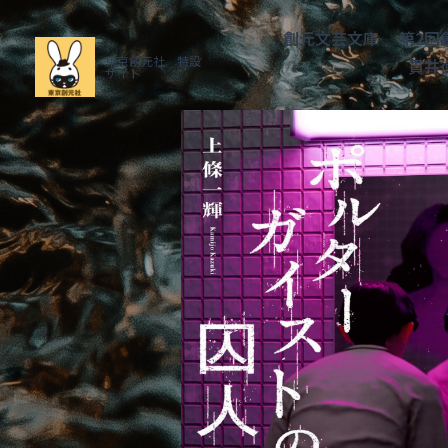
創元文芸文庫
第2回
東京創元社　特設
貫井
サイト