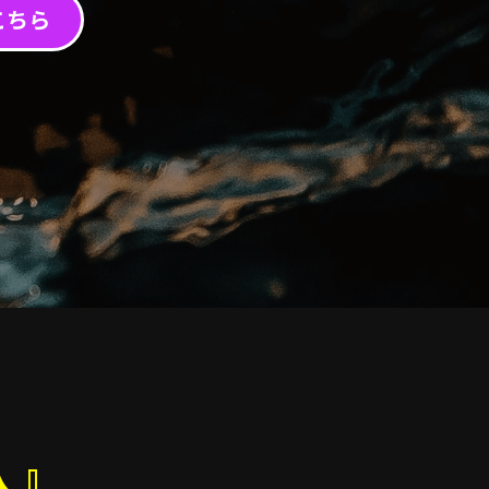
こちら
人』