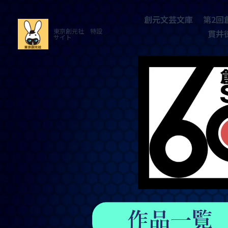
創元文芸文庫
第2回創元ホラー長
東京創元社　特設サ
イト