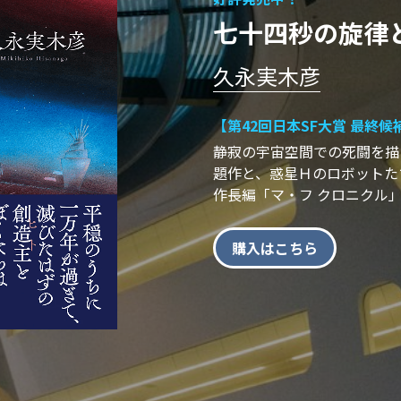
七十四秒の旋律
久永実木彦
【第42回日本SF大賞 最終候
静寂の宇宙空間での死闘を描
題作と、惑星Ｈのロボットた
作長編「マ・フ クロニクル」
購入はこちら