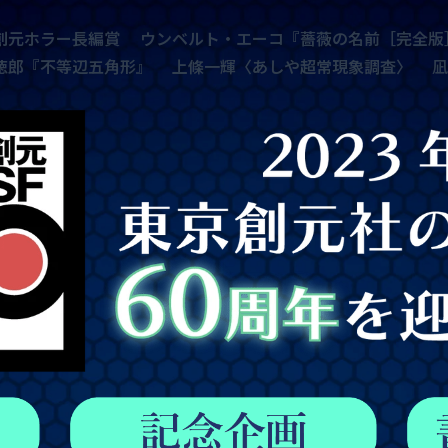
編賞
ウンベルト・エーコ『薔薇の名前［完全版］』
学園ミステリ大
上條一輝〈あしや超常現象調査〉
凪良ゆう『流浪の月』
今村