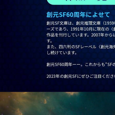
創元SF60周年によせて
創元SF文庫は、創元推理文庫（195
ーズであり、1991年10月に現在
作品を刊行しています。2007年か
す。
また、四六判のSFレーベル〈創元海
し続けています。
創元SF60周年ーー。これからも“S
2023年の創元SFにぜひご注目くだ