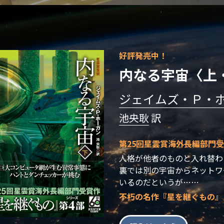
好評発売中！
内なる宇宙〈上
ジェイムズ・Ｐ・
池央耿
 訳
第25回星雲賞海外長編部門
人格が他者のものと入れ替わ
裏では別の宇宙からネットワ
いるのだというが……
不朽の名作『星を継ぐもの』