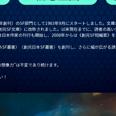
9年創刊）のSF部門として1963年9月にスタートしました。文
の〈創元SF文庫〉に改称されました。以来現在までに、読者の高い
らは日本作家の刊行も開始し、2008年からは《創元SF短編賞
外SF叢書〉〈創元日本SF叢書〉も創刊し、さらに幅が広がる
Fの想像力”は不変であり続けます。
さい！