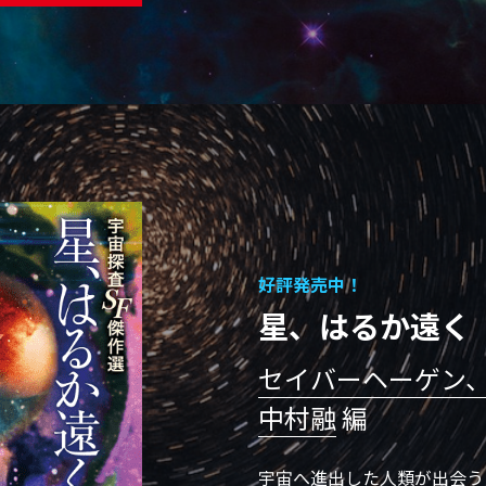
好評発売中！
星、はるか遠く
セイバーヘーゲン
中村融
 編
宇宙へ進出した人類が出会う