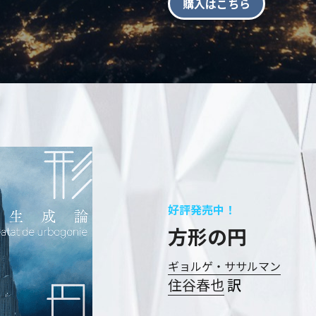
購入はこちら
好評発売中！
方形の円
ギョルゲ・ササルマン
住谷春也
訳