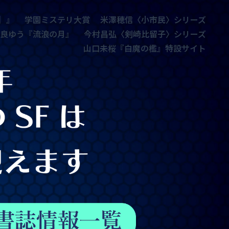
賞
米澤穂信〈小市民〉シリーズ
貫井徳郎『不等辺五角形』
昌弘〈剣崎比留子〉シリーズ
山口未桜『白魔の檻』特設サイト