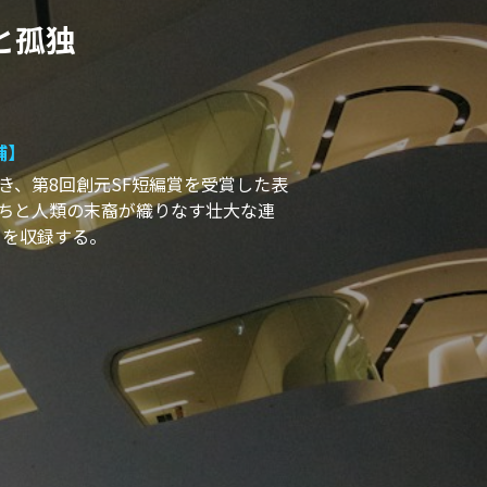
と孤独
補】
き、第8回創元SF短編賞を受賞した表
ちと人類の末裔が織りなす壮大な連
を収録する。 