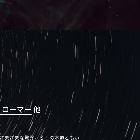
、ローマー
 他
さまざまな驚異。ＳＦの本道ともい