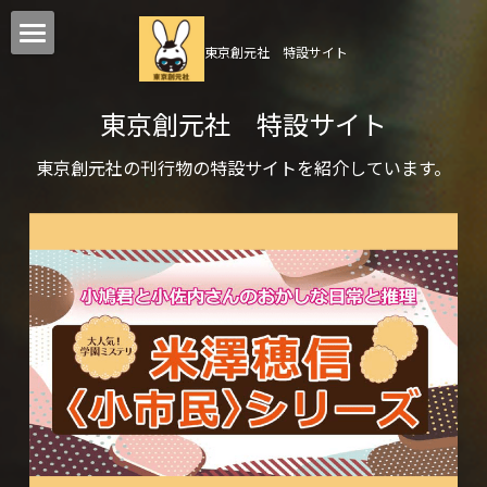
東京創元社　特設サイト
創元文芸文庫
東京創元社　特設サイト
第2回創元ホラー長編賞
東京創元社の刊行物の特設サイトを紹介しています。
ウンベルト・エーコ『薔薇の名前［完全版］』
学園ミステリ大賞
米澤穂信〈小市民〉シリーズ
貫井徳郎『不等辺五角形』
上條一輝〈あしや超常現象調査〉
凪良ゆう『流浪の月』
今村昌弘〈剣崎比留子〉シリーズ