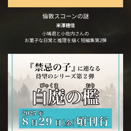
山口未桜『白魔の檻』特設サイト
倫敦スコーンの謎
米澤穂信
小鳩君と小佐内さんの
お菓子な日常と推理を描く短編集第2弾