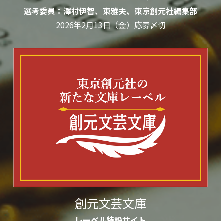
選考委員：澤村伊智、東雅夫、東京創元社編集部
2026年2月13日（金）応募〆切
創元文芸文庫
レーベル特設サイト